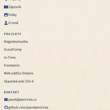
Zápisník

Fotky

O mně

PROJEKTY
Magnetomuzika
ScoutComp
In-Time
Frontanim
Web oddílu Ontario
Skautská wiki Zlín 6
KONTAKT
pavel@pernicka.cz

github.com/pavelpernicka
