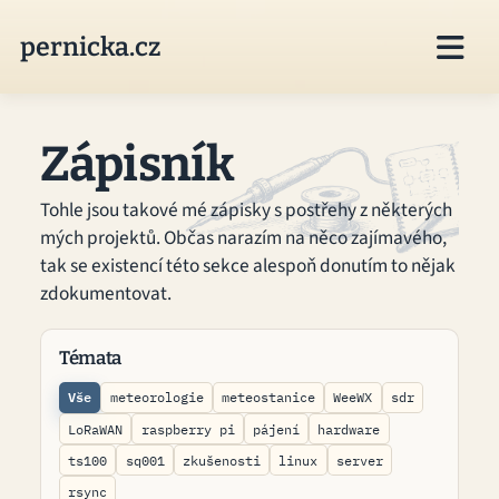

pernicka.cz
Zápisník
Tohle jsou takové mé zápisky s postřehy z některých
mých projektů. Občas narazím na něco zajímavého,
tak se existencí této sekce alespoň donutím to nějak
zdokumentovat.
Témata
Vše
meteorologie
meteostanice
WeeWX
sdr
LoRaWAN
raspberry pi
pájení
hardware
ts100
sq001
zkušenosti
linux
server
rsync