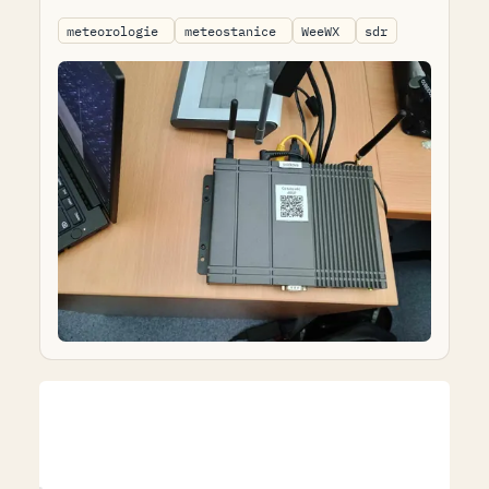
meteorologie
meteostanice
WeeWX
sdr