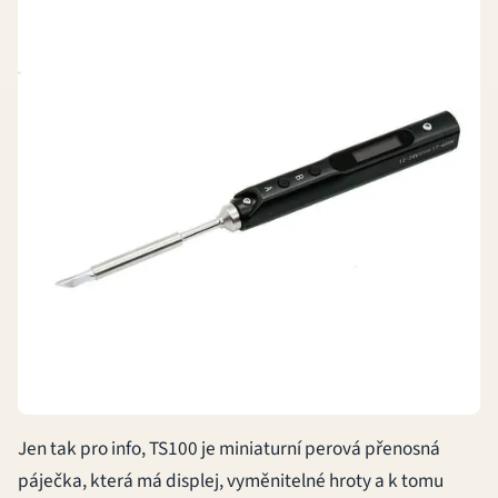
Jen tak pro info, TS100 je miniaturní perová přenosná
páječka, která má displej, vyměnitelné hroty a k tomu