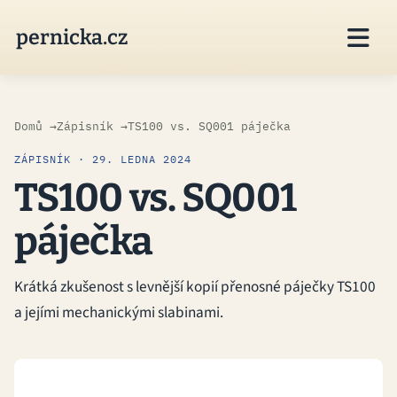

pernicka.cz
Domů
Zápisník
TS100 vs. SQ001 páječka
ZÁPISNÍK · 29. LEDNA 2024
TS100 vs. SQ001
páječka
Krátká zkušenost s levnější kopií přenosné páječky TS100
a jejími mechanickými slabinami.