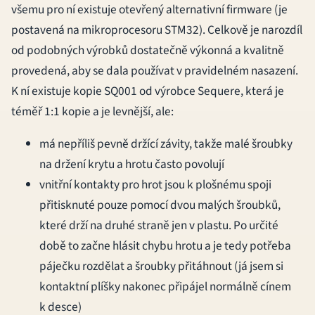
všemu pro ní existuje otevřený alternativní firmware (je
postavená na mikroprocesoru STM32). Celkově je narozdíl
od podobných výrobků dostatečně výkonná a kvalitně
provedená, aby se dala používat v pravidelném nasazení.
K ní existuje kopie SQ001 od výrobce Sequere, která je
téměř 1:1 kopie a je levnější, ale:
má nepříliš pevně držící závity, takže malé šroubky
na držení krytu a hrotu často povolují
vnitřní kontakty pro hrot jsou k plošnému spoji
přitisknuté pouze pomocí dvou malých šroubků,
které drží na druhé straně jen v plastu. Po určité
době to začne hlásit chybu hrotu a je tedy potřeba
páječku rozdělat a šroubky přitáhnout (já jsem si
kontaktní plíšky nakonec připájel normálně cínem
k desce)