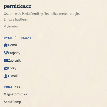
pernicka.cz
Osobní web Pavla Perničky. Technika, meteorologie,
Linux a bastlení.
P. Pernička
RYCHLÉ ODKAZY
Domů

Projekty

Zápisník

Fotky

O mně

PROJEKTY
Magnetomuzika
ScoutComp